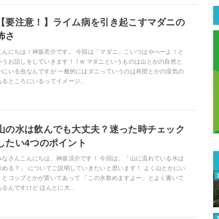
【要注意！】ライム病を引き起こすマダニの
怖さ
こんにちは！神坂亮介です。 今回は「マダニ」こいつはやべーよ！と
いうお話しをしていきます！！w マダニというものは山とかの自然と
かにいる虫なんですが 一般的にはダニっていうのは布団とかの湿気の
あるところにいるってイメージ...
山の水は飲んでも大丈夫？迷った時チェック
したい4つのポイント
みなさんこんにちは、神坂涼介です！ 今回は、「山に流れている水は
飲める？」 についてご説明していきたいと思います！ よく山とかにい
くとコップとかが置いてあって 「この水飲めますよー」とよく書いて
あるんですけど ほんとに大...