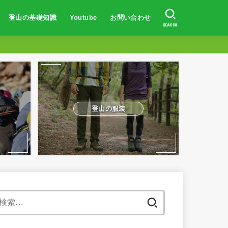
登山の基礎知識
Youtube
お問い合わせ
SEARCH
登山初心者向け
登山の服装・持ち物
山の歩き方
防水対策
トレーニング方法
山岳事故・遭難対策
体験談
登山初心者向け
富士山に登りたい人へ
登山での体験談
山の登り方
登山の服装
地図の読み方
日焼け対策
登山の体力作り
山岳遭難事故対策
登山の服装
検
索: