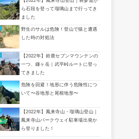
【2022年】鳳来寺山登山｜表参道か
ら石段を登って瑠璃山まで行ってき
ました
野生のサルは危険！登山で猿と遭遇
した時の対処法
【2022年】鈴鹿セブンマウンテンの
一つ、鎌ヶ岳｜武平峠ルートに登っ
てきました
危険を回避！地形に伴う危険性につ
いて〜谷地形と尾根地形〜
【2022年】鳳来寺山・瑠璃山登山｜
鳳来寺山パークウェイ駐車場出発か
ら登りました！