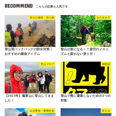
RECOMMEND
登山の服装・持ち物
山の歩き方
登山用バックパックの防水対策｜
登山が楽になる！？疲労のメカニ
おすすめの最強アイテム
ズムと疲れない登り方！
登山ブログ
体験談
【2023年】蓬莱山に登山してきま
登山で熊に遭遇しないための3つの
した！
対策
山岳事故・遭難対策
富士山