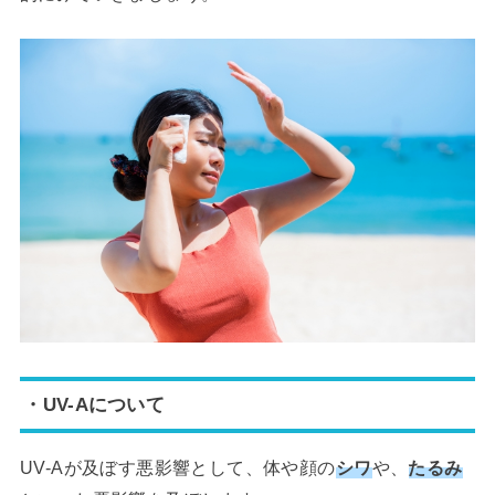
・UV-Aについて
UV-Aが及ぼす悪影響として、体や顔の
シワ
や、
たるみ