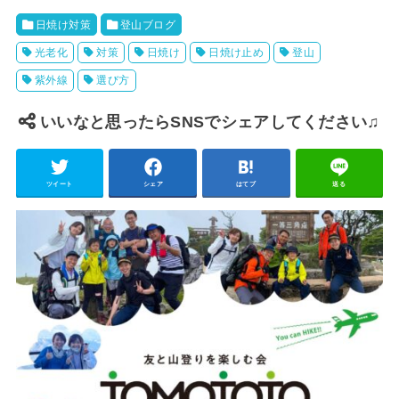
日焼け対策
登山ブログ
光老化
対策
日焼け
日焼け止め
登山
紫外線
選び方
いいなと思ったらSNSでシェアしてください♫
ツイート
シェア
はてブ
送る