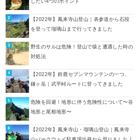
したい4つのポイント
【2022年】鳳来寺山登山｜表参道から石段
を登って瑠璃山まで行ってきました
野生のサルは危険！登山で猿と遭遇した時の
対処法
【2022年】鈴鹿セブンマウンテンの一つ、
鎌ヶ岳｜武平峠ルートに登ってきました
危険を回避！地形に伴う危険性について〜谷
地形と尾根地形〜
【2022年】鳳来寺山・瑠璃山登山｜鳳来寺
山パークウェイ駐車場出発から登りました！