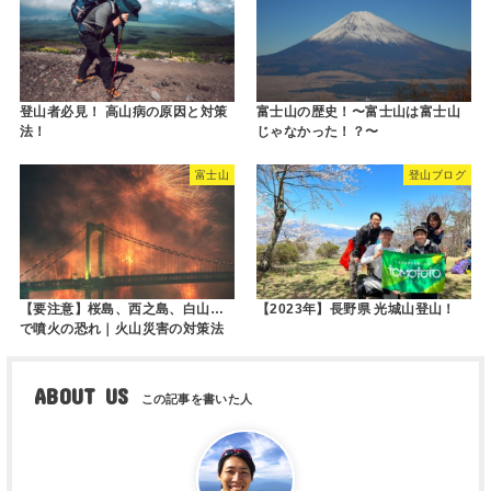
登山者必見！ 高山病の原因と対策
富士山の歴史！〜富士山は富士山
法！
じゃなかった！？〜
富士山
登山ブログ
【要注意】桜島、西之島、白山…
【2023年】長野県 光城山登山！
で噴火の恐れ｜火山災害の対策法
ABOUT US