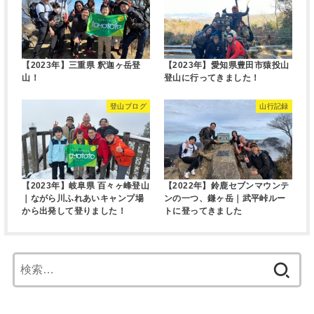
【2023年】三重県 釈迦ヶ岳登
【2023年】愛知県豊田市猿投山
山！
登山に行ってきました！
登山ブログ
山行記録
【2023年】岐阜県 百々ヶ峰登山
【2022年】鈴鹿セブンマウンテ
｜ながら川ふれあいキャンプ場
ンの一つ、鎌ヶ岳｜武平峠ルー
から出発して登りました！
トに登ってきました
検
索: