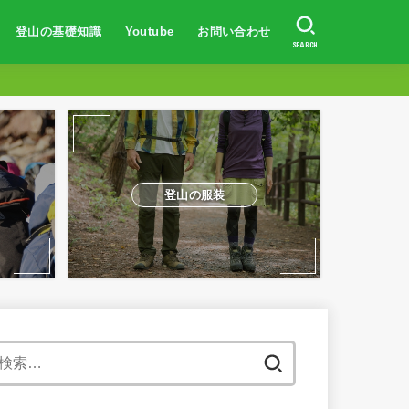
登山の基礎知識
Youtube
お問い合わせ
SEARCH
登山初心者向け
登山の服装・持ち物
山の歩き方
防水対策
トレーニング方法
山岳事故・遭難対策
体験談
登山初心者向け
富士山に登りたい人へ
登山での体験談
山の登り方
登山の服装
地図の読み方
日焼け対策
登山の体力作り
山岳遭難事故対策
登山の服装
検
索: