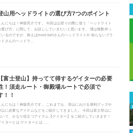
登山用ヘッドライトの選び方7つのポイント
こんにちは！神坂亮介です。 今回は山登りの際に使う「ヘッドライト
の選び方」に関して、お話ししていきたいと思います。 僕は複数持っ
ているのですが、例えばmont-bellさんのヘッドライトや 知らないブラ
ンドさんのヘッドラ...
【富士登山】持ってて得するゲイターの必要
性！須走ルート・御殿場ルートで必須で
す！！
こんにちは！神坂亮介です。 これまでも、登山における便利グッズや
登山に必要なアイテムなどをご紹介してきました。 今回は富士登山に
おいて、かなり役立つアイテム【ゲイター】をご紹介していきます！
ゲイターとは ゲイターとは…...