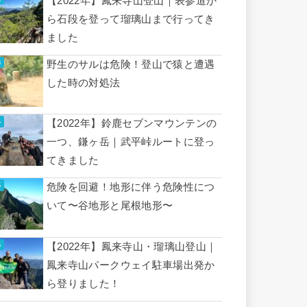
【2022年】鳳来寺山登山｜表参道か
ら石段を登って瑠璃山まで行ってき
ました
野生のサルは危険！登山で猿と遭遇
した時の対処法
【2022年】鈴鹿セブンマウンテンの
一つ、鎌ヶ岳｜武平峠ルートに登っ
てきました
危険を回避！地形に伴う危険性につ
いて〜谷地形と尾根地形〜
【2022年】鳳来寺山・瑠璃山登山｜
鳳来寺山パークウェイ駐車場出発か
ら登りました！