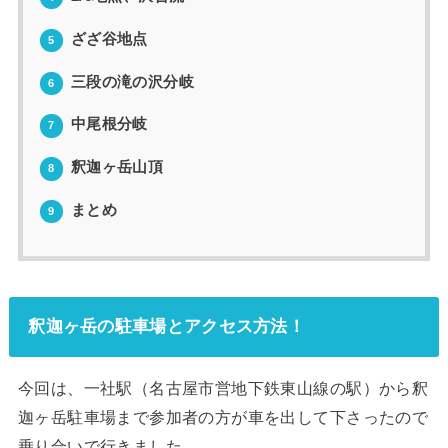
ざざ谷地点
5
三段の滝の沢分岐
6
中尾根分岐
7
釈迦ヶ岳山頂
8
まとめ
9
釈迦ヶ岳の駐車場とアクセス方法！
今回は、一社駅（名古屋市営地下鉄東山線の駅）から釈
迦ヶ岳駐車場まで参加者の方が車を出して下さったので
乗り合いで行きました。