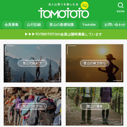
SEARCH
会員募集
山行記録
登山の基礎知識
Youtube
お問い合わせ
▶︎▶︎▶︎TOTMOTOTOの会員は随時募集しています
登山の始め方
登山の体力作り
登山のマナー
登山の服装