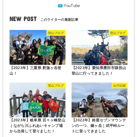
NEW POST
登山ブログ
登山ブログ
【2023年】三重県 釈迦ヶ岳登
【2023年】愛知県豊田市猿投山
山！
登山に行ってきました！
登山ブログ
山行記録
【2023年】岐阜県 百々ヶ峰登山
【2022年】鈴鹿セブンマウンテ
｜ながら川ふれあいキャンプ場
ンの一つ、鎌ヶ岳｜武平峠ルー
から出発して登りました！
トに登ってきました