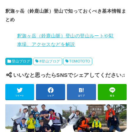
釈迦ヶ岳（鈴鹿山脈）登山で知っ
ておくべき基本情報ま
とめ
釈迦ヶ岳（鈴鹿山脈）登山の登山ルートや駐
車場、アクセスなどを解説
登山ブログ
#登山ブログ
TOMOTOTO
いいなと思ったらSNSでシェアしてください♫
ツイート
シェア
はてブ
送る