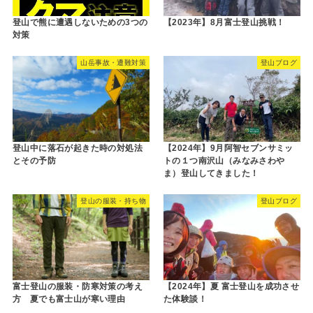
登山で熊に遭遇しないための3つの
【2023年】8月富士登山挑戦！
対策
山岳事故・遭難対策
登山ブログ
登山中に落石が起きた時の対処法
【2024年】9月阿智セブンサミッ
とその予防
トの１つ南沢山（みなみさわや
ま）登山してきました！
登山の服装・持ち物
登山ブログ
富士登山の服装・防寒対策の考え
【2024年】夏 富士登山を成功させ
方 夏でも富士山が寒い理由
た体験談！