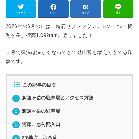
ツイート
シェア
はてブ
送る
2023年の3月の山は、鈴鹿セブンマウンテンの一つ「釈
迦ヶ岳」標高1,092mmに登りました！
３月で気温は温かくなってきて登山客も増えてきてる印
象です。
この記事の目次
釈迦ヶ岳の駐車場とアクセス方法！
1
釈迦ヶ岳の駐車場
2
河床、急勾配入口
3
2/6地点、沢合流
4