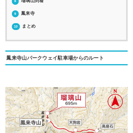
瑠璃山到着
8
鳳来寺
9
まとめ
10
鳳来寺山パークウェイ駐車場からのルート