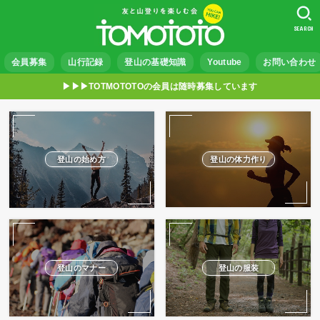
SEARCH
会員募集
山行記録
登山の基礎知識
Youtube
お問い合わせ
▶︎▶︎▶︎TOTMOTOTOの会員は随時募集しています
登山の始め方
登山の体力作り
登山のマナー
登山の服装