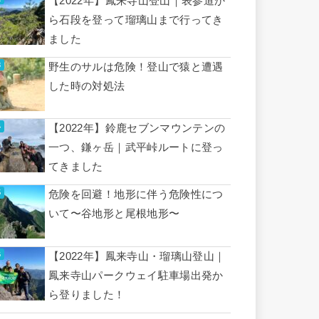
【2022年】鳳来寺山登山｜表参道か
ら石段を登って瑠璃山まで行ってき
ました
野生のサルは危険！登山で猿と遭遇
した時の対処法
【2022年】鈴鹿セブンマウンテンの
一つ、鎌ヶ岳｜武平峠ルートに登っ
てきました
危険を回避！地形に伴う危険性につ
いて〜谷地形と尾根地形〜
【2022年】鳳来寺山・瑠璃山登山｜
鳳来寺山パークウェイ駐車場出発か
ら登りました！