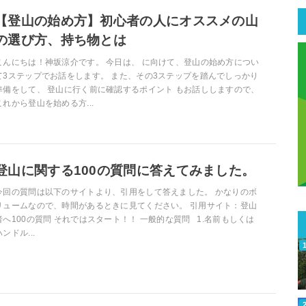
【登山の始め方】初心者の人にオススメの山
の選び方、持ち物とは
こんにちは！神坂涼介です。 今日は、 に向けて、登山の始め方につい
て3ステップでお話をします。 また、その3ステップを踏んでしっかり
準備をして、 登山に行く前に確認するポイント もお話ししますので、
これから登山を始める方...
登山に関する100の質問に答えてみました。
今回の質問は以下のサイトより、引用をして答えました。 かなりのボ
リュームなので、時間があるときに見てください。 引用サイト：登山
者へ100の質問 それではスタート！！ 一般的な質問 1.名前もしくは
ハンドル...