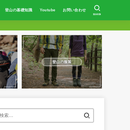
登山の基礎知識
Youtube
お問い合わせ
SEARCH
登山初心者向け
登山の服装・持ち物
山の歩き方
防水対策
トレーニング方法
山岳事故・遭難対策
体験談
登山初心者向け
富士山に登りたい人へ
登山での体験談
山の登り方
登山の服装
地図の読み方
日焼け対策
登山の体力作り
山岳遭難事故対策
登山の服装
検
索: