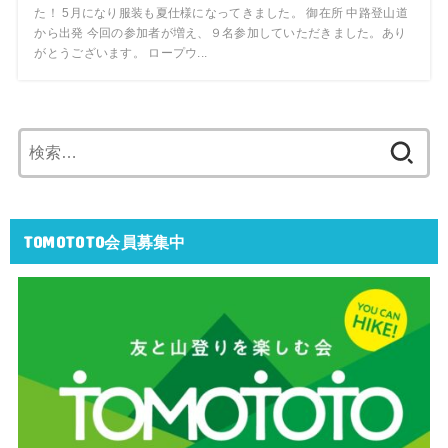
た！ 5月になり服装も夏仕様になってきました。 御在所 中路登山道
から出発 今回の参加者が増え、９名参加していただきました。あり
がとうございます。 ロープウ...
検
索:
TOMOTOTO会員募集中