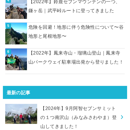
【2022年】鈴鹿セブンマウンテンの一つ、
鎌ヶ岳｜武平峠ルートに登ってきました
危険を回避！地形に伴う危険性について〜谷
地形と尾根地形〜
【2022年】鳳来寺山・瑠璃山登山｜鳳来寺
山パークウェイ駐車場出発から登りました！
最新の記事
【2024年】9月阿智セブンサミット
の１つ南沢山（みなみさわやま）登
山してきました！