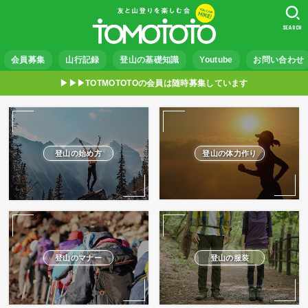
SEARCH
会員募集
山行記録
登山の基礎知識
Youtube
お問い合わせ
▶︎▶︎▶︎TOTMOTOTOの会員は随時募集しています
登山の始め方
登山の体力作り
登山のマナー
登山の服装