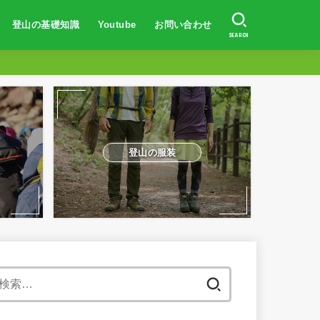
登山の基礎知識
Youtube
お問い合わせ
SEARCH
登山初心者向け
登山の服装・持ち物
山の歩き方
防水対策
トレーニング方法
山岳事故・遭難対策
体験談
登山初心者向け
富士山に登りたい人へ
登山での体験談
山の登り方
登山の服装
地図の読み方
日焼け対策
登山の体力作り
山岳遭難事故対策
登山の服装
検
索: