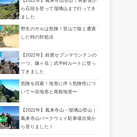
【2022年】鳳来寺山登山｜表参道か
ら石段を登って瑠璃山まで行ってき
ました
野生のサルは危険！登山で猿と遭遇
した時の対処法
【2022年】鈴鹿セブンマウンテンの
一つ、鎌ヶ岳｜武平峠ルートに登っ
てきました
危険を回避！地形に伴う危険性につ
いて〜谷地形と尾根地形〜
【2022年】鳳来寺山・瑠璃山登山｜
鳳来寺山パークウェイ駐車場出発か
ら登りました！