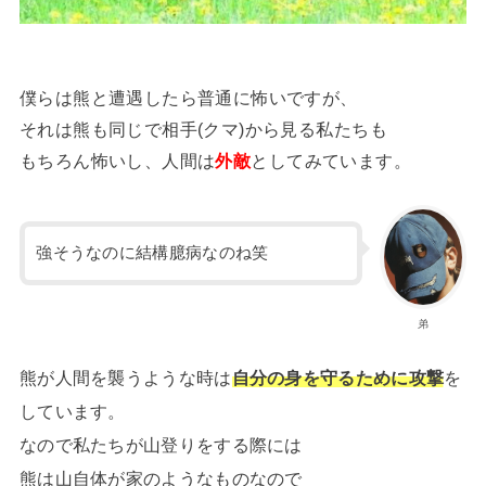
僕らは熊と遭遇したら普通に怖いですが、
それは熊も同じで相手(クマ)から見る私たちも
もちろん怖いし、人間は
外敵
としてみています。
強そうなのに結構臆病なのね笑
弟
熊が人間を襲うような時は
自分の身を守るために攻撃
を
しています。
なので私たちが山登りをする際には
熊は山自体が家のようなものなので