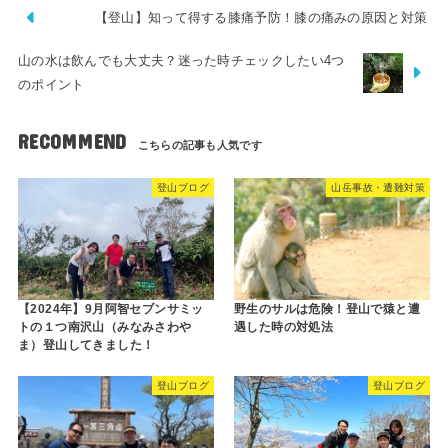
【登山】知って得する膝痛予防！膝の痛みの原因と対策
山の水は飲んでも大丈夫？迷った時チェックしたい4つ
のポイント
RECOMMEND
登山ブログ
山岳事故・遭難対策
【2024年】9月阿智セブンサミッ
野生のサルは危険！登山で猿と遭
トの１つ南沢山（みなみさわや
遇した時の対処法
ま）登山してきました！
登山ブログ
登山ブログ