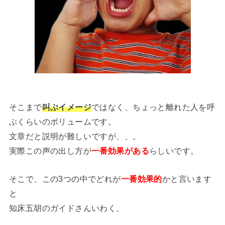
そこまで
叫ぶイメージ
ではなく、ちょっと離れた人を呼
ぶくらいのボリュームです。
文章だと説明が難しいですが、、。
実際この声の出し方が
一番効果がある
らしいです。
そこで、この3つの中でどれが
一番効果的
かと言います
と
知床五胡のガイドさんいわく、