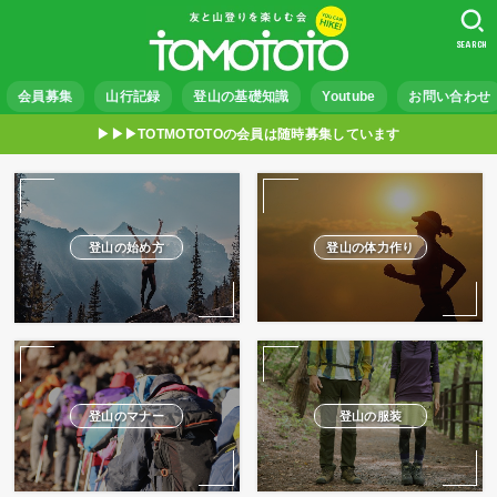
SEARCH
会員募集
山行記録
登山の基礎知識
Youtube
お問い合わせ
▶︎▶︎▶︎TOTMOTOTOの会員は随時募集しています
登山の始め方
登山の体力作り
登山のマナー
登山の服装