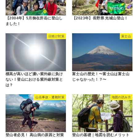
【2004年】5月御在所岳に登山し
【2023年】長野県 光城山登山！
ました！
日焼け対策
富士山
標高が高いほど濃い紫外線に負け
富士山の歴史！〜富士山は富士山
ない！登山における紫外線対策と
じゃなかった！？〜
は？
山岳事故・遭難対策
地図の読み方
登山者必見！ 高山病の原因と対策
登山の基礎｜地図を読むメリット