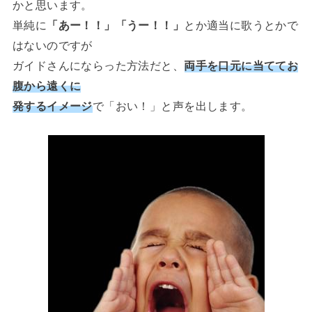
かと思います。
単純に
「あー！！」「うー！！」
とか適当に歌うとかで
はないのですが
ガイドさんにならった方法だと、
両手を口元に当ててお
腹から遠くに
発するイメージ
で「おい！」と声を出します。