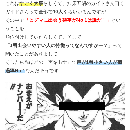
これは
すごく大事
らしくて、知床五胡のガイドさん曰く
ガイドさんって全部で
10人くらい
いるんですが
その中で
「ヒグマに出会う確率がNo.1は誰だ！」
とい
うことを
順位付けしていたらしくて、そこで
「1番出会いやすい人の特徴ってなんですかー？」
って
聞いたことがありまして
そしたら先ほどの「声を出す」で
声が1番小さい人が遭
遇率No.1
なんだそうです。