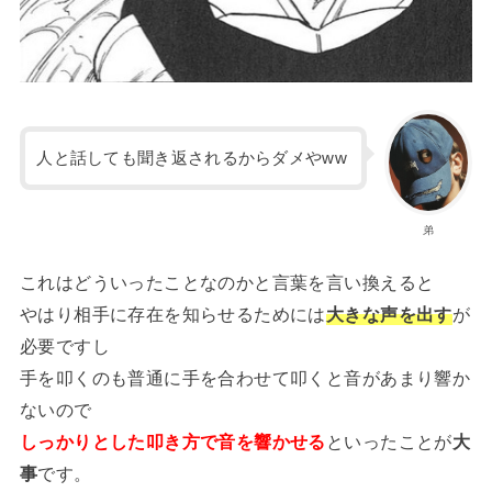
人と話しても聞き返されるからダメやww
弟
これはどういったことなのかと言葉を言い換えると
やはり相手に存在を知らせるためには
大きな声を出す
が
必要ですし
手を叩くのも普通に手を合わせて叩くと音があまり響か
ないので
しっかりとした叩き方で音を響かせる
といったことが
大
事
です。