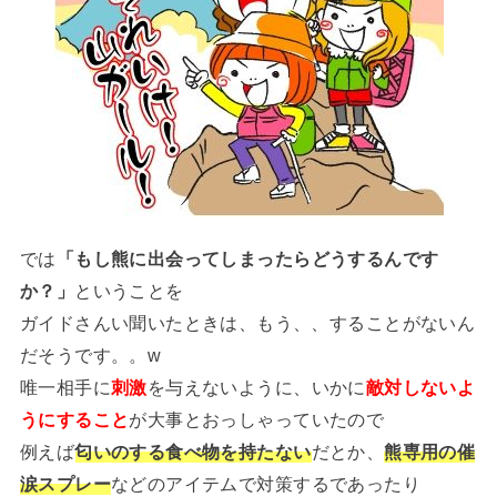
では
「もし熊に出会ってしまったらどうするんです
か？」
ということを
ガイドさんい聞いたときは、もう、、することがないん
だそうです。。w
唯一相手に
刺激
を与えないように、いかに
敵対しないよ
うにすること
が大事とおっしゃっていたので
例えば
匂いのする食べ物を持たない
だとか、
熊専用の催
涙スプレー
などのアイテムで対策するであったり