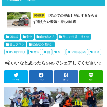
【初めての登山】登山するならま
関連記事
ず揃えたい装備・持ち物3選
体験談
安全
山の歩き方
登山の服装・持ち物
登山ブログ
登山初心者向け
#登山ブログ
対策
熊
登山
登山初心者
遭遇
いいなと思ったらSNSでシェアしてください♫
ツイート
シェア
はてブ
送る