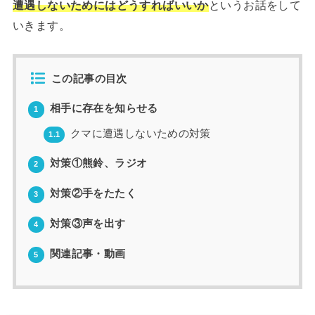
遭遇しないためにはどうすればいいか
というお話をして
いきます。
この記事の目次
相手に存在を知らせる
1
クマに遭遇しないための対策
1.1
対策①熊鈴、ラジオ
2
対策②手をたたく
3
対策③声を出す
4
関連記事・動画
5