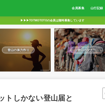
会員募集
山行記録
▶︎▶︎▶︎TOTMOTOTOの会員は随時募集しています
登山の体力作り
登山のマナー
ットしかない登山届と