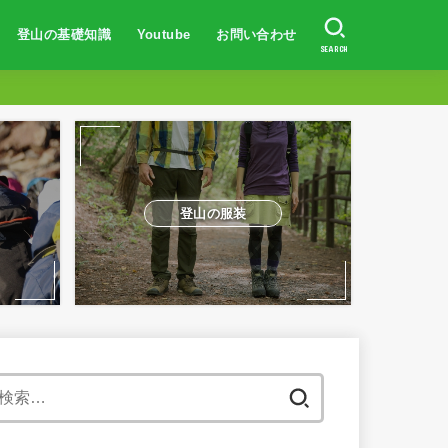
登山の基礎知識
Youtube
お問い合わせ
SEARCH
登山初心者向け
登山の服装・持ち物
山の歩き方
防水対策
トレーニング方法
山岳事故・遭難対策
体験談
登山初心者向け
富士山に登りたい人へ
登山での体験談
山の登り方
登山の服装
地図の読み方
日焼け対策
登山の体力作り
山岳遭難事故対策
登山の服装
検
索: