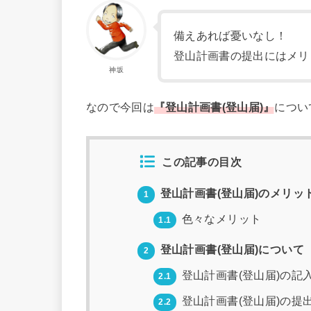
備えあれば憂いなし！
登山計画書の提出にはメリ
神坂
なので今回は
『登山計画書(登山届)』
につい
この記事の目次
登山計画書(登山届)のメリッ
1
色々なメリット
1.1
登山計画書(登山届)について
2
登山計画書(登山届)の記
2.1
登山計画書(登山届)の提
2.2