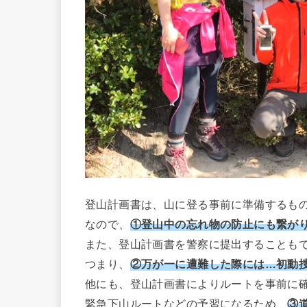
登山計画書は、山に登る事前に準備するも
なので、
①登山中の忘れ物の防止にも繋が
また、登山計画書を警察に提出することも
つまり、
②万が一に遭難した際には…初動
他にも、登山計画書によりルートを事前に
緊急下山ルートなどの予習になるため、
③