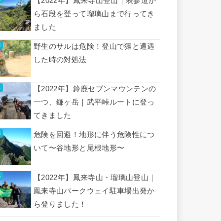
【2022年】鳳来寺山登山｜表参道か
ら石段を登って瑠璃山まで行ってき
ました
野生のサルは危険！登山で猿と遭遇
した時の対処法
【2022年】鈴鹿セブンマウンテンの
一つ、鎌ヶ岳｜武平峠ルートに登っ
てきました
危険を回避！地形に伴う危険性につ
いて〜谷地形と尾根地形〜
【2022年】鳳来寺山・瑠璃山登山｜
鳳来寺山パークウェイ駐車場出発か
ら登りました！