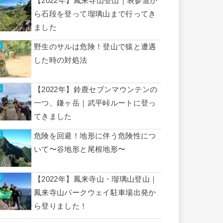
【2022年】鳳来寺山登山｜表参道か
ら石段を登って瑠璃山まで行ってき
ました
野生のサルは危険！登山で猿と遭遇
した時の対処法
【2022年】鈴鹿セブンマウンテンの
一つ、鎌ヶ岳｜武平峠ルートに登っ
てきました
危険を回避！地形に伴う危険性につ
いて〜谷地形と尾根地形〜
【2022年】鳳来寺山・瑠璃山登山｜
鳳来寺山パークウェイ駐車場出発か
ら登りました！