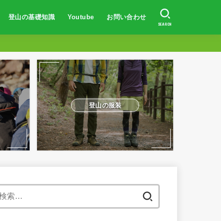
登山の基礎知識
Youtube
お問い合わせ
SEARCH
登山初心者向け
登山の服装・持ち物
山の歩き方
防水対策
トレーニング方法
山岳事故・遭難対策
体験談
登山初心者向け
富士山に登りたい人へ
登山での体験談
山の登り方
登山の服装
地図の読み方
日焼け対策
登山の体力作り
山岳遭難事故対策
登山の服装
検
索: