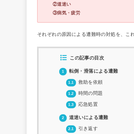
②道迷い
③病気・疲労
それぞれの原因による遭難時の対処を、こ
この記事の目次
転倒・滑落による遭難
1
救助を依頼
1.1
時間の問題
1.2
応急処置
1.3
道迷いによる遭難
2
引き返す
2.1