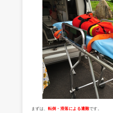
まずは、
転倒・滑落
による遭難
です。