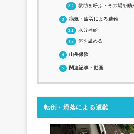
救助を呼ぶ・その場を動
2.2
病気・疲労による遭難
3
水分補給
3.1
体を温める
3.2
山岳保険
4
関連記事・動画
5
転倒・滑落による遭難