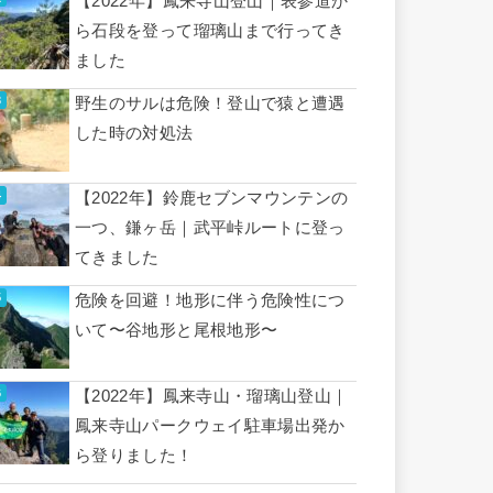
【2022年】鳳来寺山登山｜表参道か
ら石段を登って瑠璃山まで行ってき
ました
野生のサルは危険！登山で猿と遭遇
した時の対処法
【2022年】鈴鹿セブンマウンテンの
一つ、鎌ヶ岳｜武平峠ルートに登っ
てきました
危険を回避！地形に伴う危険性につ
いて〜谷地形と尾根地形〜
【2022年】鳳来寺山・瑠璃山登山｜
鳳来寺山パークウェイ駐車場出発か
ら登りました！