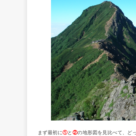
まず最初に
①
と
②
の地形図を見比べて、ど