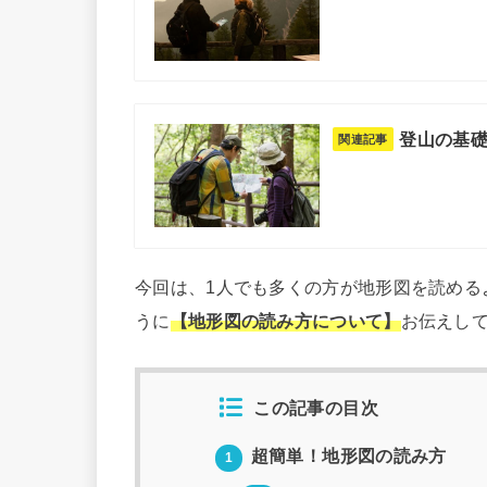
登山の基礎
関連記事
今回は、1人でも多くの方が地形図を読める
うに
【
地形図の読み方について】
お伝えし
この記事の目次
超簡単！地形図の読み方
1