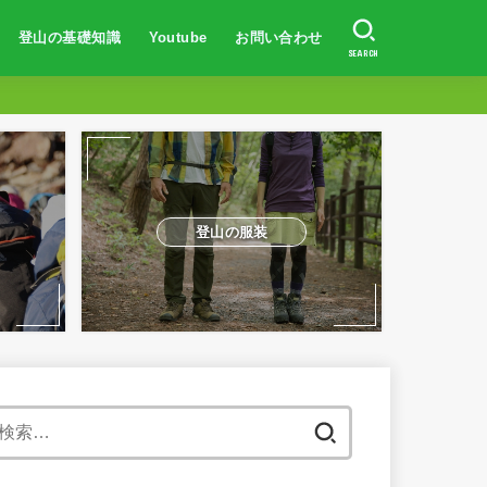
登山の基礎知識
Youtube
お問い合わせ
SEARCH
登山初心者向け
登山の服装・持ち物
山の歩き方
防水対策
トレーニング方法
山岳事故・遭難対策
体験談
登山初心者向け
富士山に登りたい人へ
登山での体験談
山の登り方
登山の服装
地図の読み方
日焼け対策
登山の体力作り
山岳遭難事故対策
登山の服装
検
索: